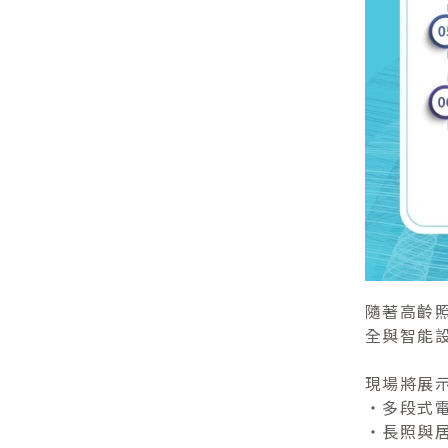
隨著高齡
全與智能
現場將展
・多段式
・長照與