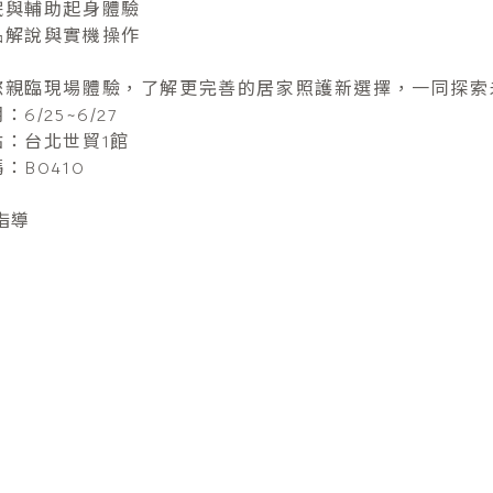
眠與輔助起身體驗
品解說與實機操作
您親臨現場體驗，了解更完善的居家照護新選擇，一同探索
6/25~6/27
點：台北世貿1館
：B0410
指導