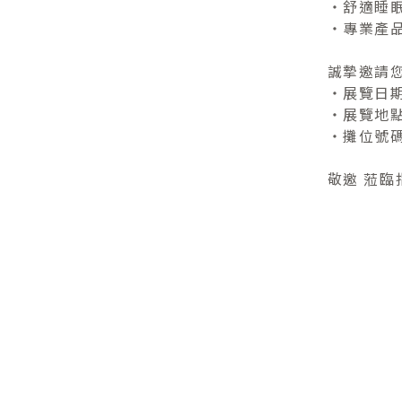
・舒適睡
・專業產
誠摯邀請
・展覽日期：
・展覽地
・攤位號碼
敬邀 蒞臨